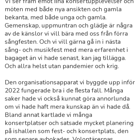
Vi ser fram emot ﬁna konsertupplevelser och
möten med både nya ansikten och gamla
bekanta, med både unga och gamla.
Gemenskap, uppmuntran och glädje är några
av de känslor vi vill bära med oss från förra
sångfesten. Och vi vill gärna gå in i nästa
sång- och musikfest med mera erfarenhet i
bagaget än vi hade senast, kan jag tillägga.
Och allra helst utan pandemier och krig.
Den organisationsapparat vi byggde upp inför
2022 fungerade bra i de ﬂesta fall. Många
saker hade vi också kunnat göra annorlunda
om vi hade haft mera kunskap än vi hade då.
Bland annat kartlade vi många
konsertplatser och satsade mycket planering
på ishallen som fest- och konsertplats, den
som senare avbokades. Volontärernas