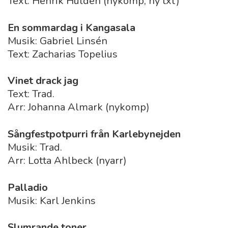
Text: Henrik Huldén (nykomp, ny txt)
En sommardag i Kangasala
Musik: Gabriel Linsén
Text: Zacharias Topelius
Vinet drack jag
Text: Trad.
Arr: Johanna Almark (nykomp)
Sångfestpotpurri från Karlebynejden
Musik: Trad.
Arr: Lotta Ahlbeck (nyarr)
Palladio
Musik: Karl Jenkins
Slumrande toner