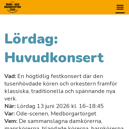
Lördag:
Huvudkonsert
Vad:
En högtidlig festkonsert där den
tusenhövdade kören och orkestern framför
klassiska, traditionella och spännande nya
verk.
När:
Lördag 13 juni 2026 kl. 16–18:45
Var:
Ode-scenen, Medborgartorget
Vem:
De sammanslagna damkörerna,
manskörerna, blandade körerna, barnkörerna