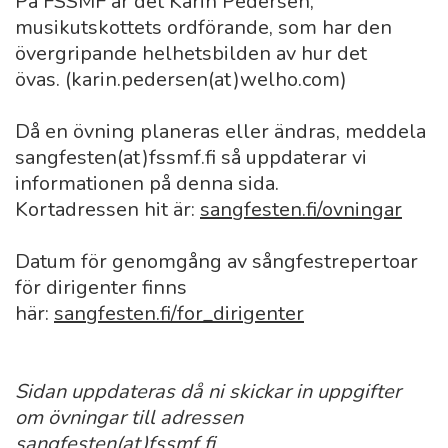
På FSSMF är det Karin Pedersen,
musikutskottets ordförande, som har den
övergripande helhetsbilden av hur det
övas. (karin.pedersen(at)welho.com)
Då en övning planeras eller ändras, meddela
sangfesten(at)fssmf.fi så uppdaterar vi
informationen på denna sida.
Kortadressen hit är:
sangfesten.fi/ovningar
Datum för genomgång av sångfestrepertoar
för dirigenter finns
här:
sangfesten.fi/for_dirigenter
Sidan uppdateras då ni skickar in uppgifter
om övningar till adressen
sangfesten(at)fssmf.fi