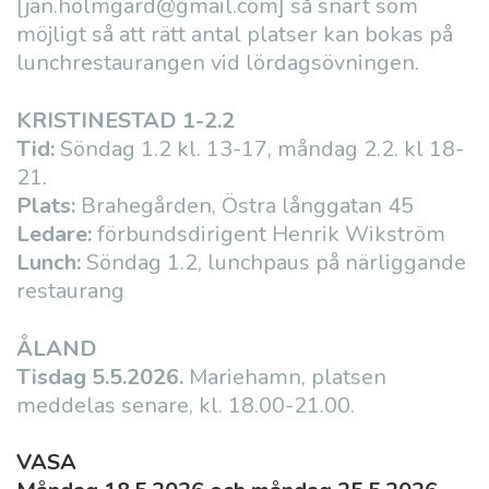
[jan.holmgard@gmail.com] så snart som
möjligt så att rätt antal platser kan bokas på
lunchrestaurangen vid lördagsövningen.
KRISTINESTAD 1-2.2
Tid:
Söndag 1.2 kl. 13-17, måndag 2.2. kl 18-
21.
Plats:
Brahegården, Östra långgatan 45
Ledare:
förbundsdirigent Henrik Wikström
L
unch:
Söndag 1.2, lunchpaus på närliggande
restaurang
ÅLAND
Tisdag 5.5.2026.
Mariehamn, platsen
meddelas senare, kl. 18.00-21.00.
VASA