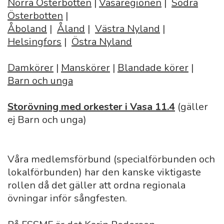
Norra Österbotten
|
Vasaregionen
|
Södra
Österbotten
|
Åboland
|
Åland
|
Västra Nyland
|
Helsingfors
|
Östra Nyland
Damkörer
|
Manskörer
|
Blandade körer
|
Barn och unga
Storövning med orkester i Vasa 11.4
(gäller
ej Barn och unga)
Våra medlemsförbund (specialförbunden och
lokalförbunden) har den kanske viktigaste
rollen då det gäller att ordna regionala
övningar inför sångfesten.