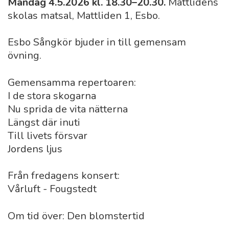
Måndag 4.5.2026 kl. 18.30–20.30.
Mattlidens
skolas matsal, Mattliden 1, Esbo.
Esbo Sångkör bjuder in till gemensam
övning.
Gemensamma repertoaren:
I de stora skogarna
Nu sprida de vita nätterna
Längst där inuti
Till livets försvar
Jordens ljus
Från fredagens konsert:
Vårluft - Fougstedt
Om tid över: Den blomstertid