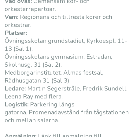
Vad övas:
Gemensam kör- och
orkesterrepertoar.
Vem:
Regionens och tillresta körer och
orkestrar.
Platser:
Övningsskolan grundstadiet, Kyrkoespl. 11-
13 (Sal 1),
Övningsskolans gymnasium, Estradan,
Skolhusg. 31 (Sal 2),
Medborgarinstitutet, Almas festsal,
Rådhusgatan 31 (Sal 3).
Ledare:
Martin Segerstråle, Fredrik Sundell,
Leena Ray med flera.
Logistik:
Parkering längs
gatorna. Promenadavstånd från tågstationen
och mellan salarna.
Anmälning:
Länk till anmälning till