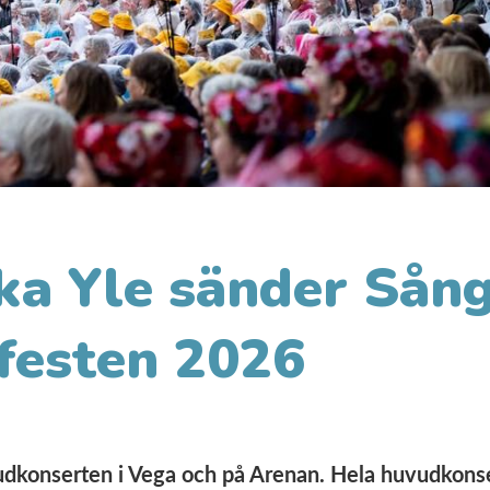
ka Yle sänder Sång
festen 2026
udkonserten i Vega och på Arenan. Hela huvudkons